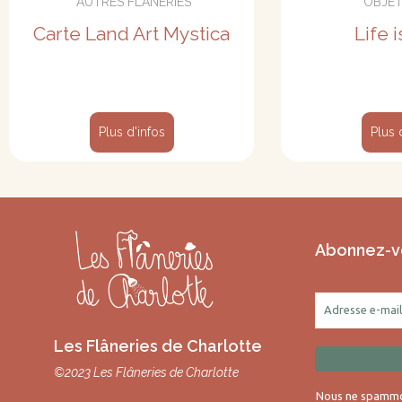
*AUTRES FLÂNERIES
*OBJE
Carte Land Art Mystica
Life 
Plus d'infos
Plus 
Abonnez-vo
Les Flâneries de Charlotte
©2023 Les Flâneries de Charlotte
Nous ne spammon