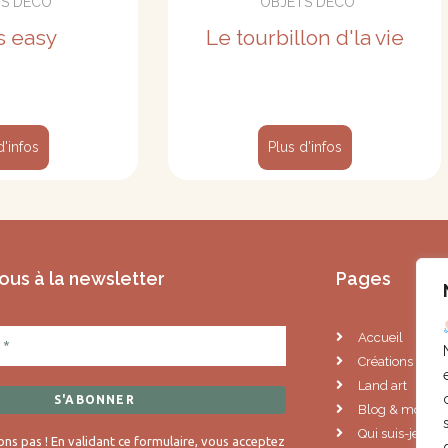
TS DÉCO
*OBJETS DÉCO
is easy
Le tourbillon d'la vie
d'infos
Plus d'infos
us à la newsletter
Pages
Accueil
Créations artis
Land art
Blog & mots d
Qui suis-je ?
s pas ! En validant ce formulaire, vous acceptez