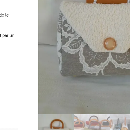
de le
t par un