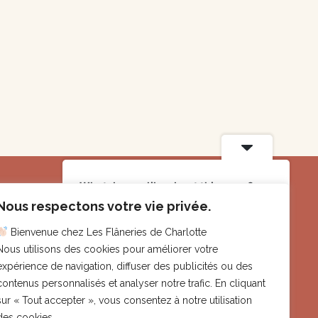
*OBJETS DÉCO
*OBJ
Cool la vie
Cache
Plus d'infos
Plu
What do you like about this page?
Informations
Nous respectons votre vie privée.
Bienvenue chez Les Flâneries de Charlotte
Le Cannet (06)
Nous utilisons des cookies pour améliorer votre
tiques
contact@lesflaneriesdecharlotte.fr
expérience de navigation, diffuser des publicités ou des
contenus personnalisés et analyser notre trafic. En cliquant
oux
Droits images et illustrations
sur « Tout accepter », vous consentez à notre utilisation
Tous les éléments de ce site, et en particulier les
des cookies.