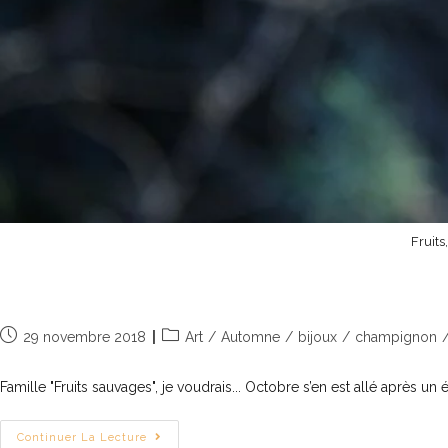
Fruits
Fruits sauvages, de vrais trésors pour
29 novembre 2018
Art
/
Automne
/
bijoux
/
champignon
Famille "Fruits sauvages", je voudrais... Octobre s’en est allé après 
Continuer La Lecture