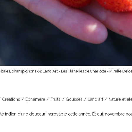
, baies, champignons 02 Land Art - Les Flâneries de Charlotte - Mirelle Delc
 le land art
/
Creations
/
Ephémère
/
Fruits
/
Gousses
/
Land art
/
Nature et e
un été indien d’une douceur incroyable cette année. Et oui, novembre no