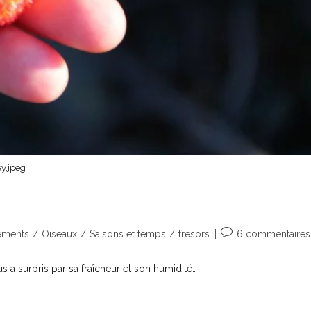
ey.jpeg
lements
/
Oiseaux
/
Saisons et temps
/
tresors
6 commentaires
us a surpris par sa fraîcheur et son humidité…