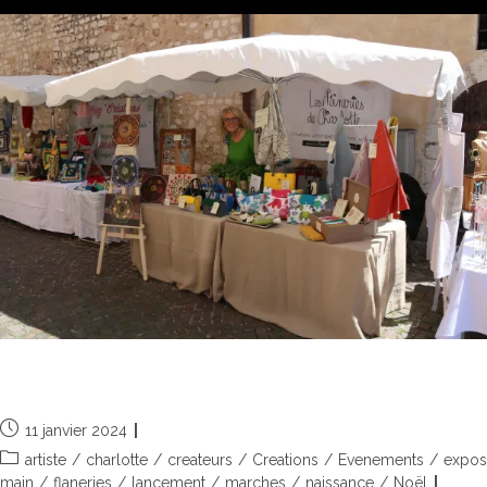
Merci à vous tous !
11 janvier 2024
artiste
/
charlotte
/
createurs
/
Creations
/
Evenements
/
expos
main
/
flaneries
/
lancement
/
marches
/
naissance
/
Noël