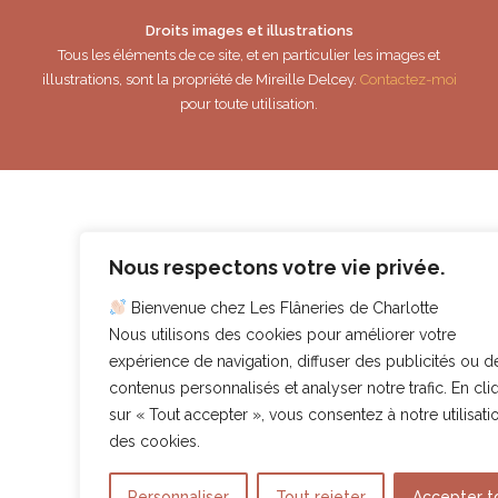
Droits images et illustrations
Tous les éléments de ce site, et en particulier les images et
illustrations, sont la propriété de Mireille Delcey.
Contactez-moi
pour toute utilisation.
Nous respectons votre vie privée.
Bienvenue chez Les Flâneries de Charlotte
Nous utilisons des cookies pour améliorer votre
expérience de navigation, diffuser des publicités ou d
contenus personnalisés et analyser notre trafic. En cli
sur « Tout accepter », vous consentez à notre utilisati
des cookies.
Personnaliser
Tout rejeter
Accepter t