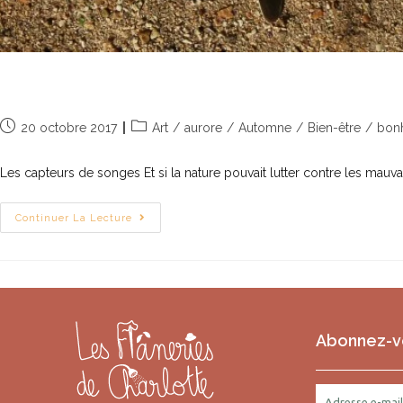
Les attrape-rêves naturels et éphé
20 octobre 2017
Art
/
aurore
/
Automne
/
Bien-être
/
bon
Les capteurs de songes Et si la nature pouvait lutter contre les mau
Continuer La Lecture
Abonnez-vo