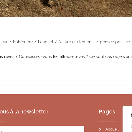
mères
heur
/
Ephémère
/
Land art
/
Nature et elements
/
pensee positive
vais rêves ? Connaissez-vous les attrape-rêves ? Ce sont ces objets 
us à la newsletter
Pages
Accueil