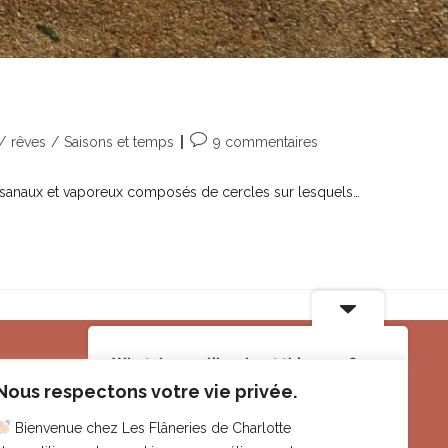
/
rêves
/
Saisons et temps
9 commentaires
artisanaux et vaporeux composés de cercles sur lesquels…
What do you like about this page?
Informations
Nous respectons votre vie privée.
Bienvenue chez Les Flâneries de Charlotte
Le Cannet (06)