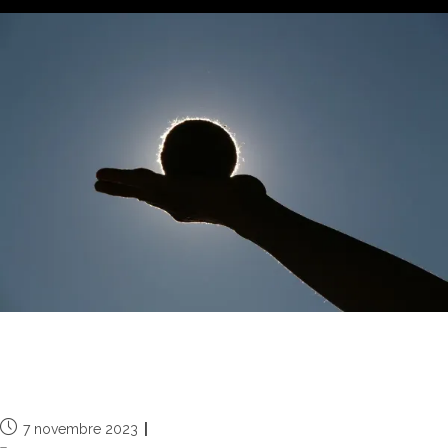
Landart06 devient Les Flâneries de
Charlotte
7 novembre 2023