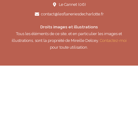
Le Cannet (06)
contact@lesflaneriesdecharlotte.fr
Droits images et illustrations
Tous les éléments de ce site, et en particulier les images et
illustrations, sont la propriété de Mireille Delcey.
Contactez-moi
pour toute utilisation.