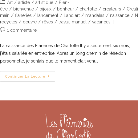
Art
/
artiste
/
artistique
/
Bien-
être
/
bienvenue
/
bijoux
/
bonheur
/
charlotte
/
createurs
/
Creat
main
/
flaneries
/
lancement
/
Land art
/
mandalas
/
naissance
/
N
recycles
/
oeuvre
/
rêves
/
travail-manuel
/
vacances
1 commentaire
La naissance des Flâneries de Charlotte Il y a seulement six mois,
j'étais salariée en entreprise. Après un long chemin de réflexion
personnelle, je sentais que le moment était venu…
Continuer La Lecture