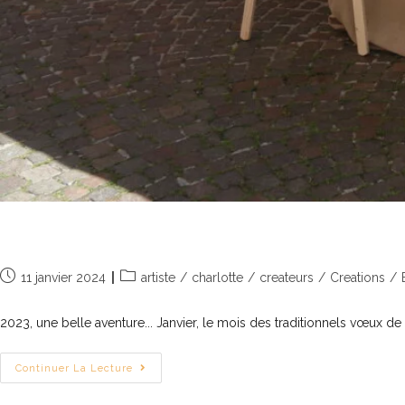
Merci à vous tous !
11 janvier 2024
artiste
/
charlotte
/
createurs
/
Creations
/
2023, une belle aventure... Janvier, le mois des traditionnels vœux
Continuer La Lecture