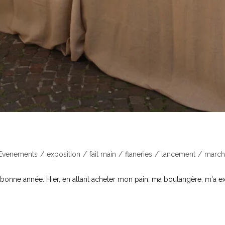
Evenements
/
exposition
/
fait main
/
flaneries
/
lancement
/
march
 de bonne année. Hier, en allant acheter mon pain, ma boulangère, m'