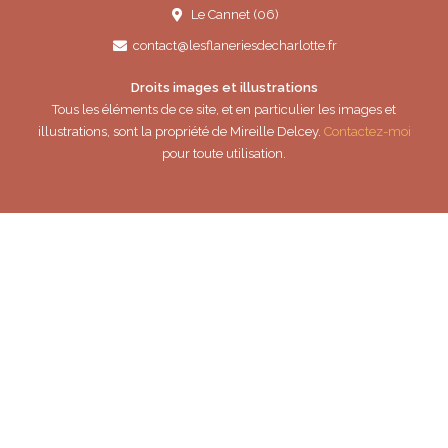
Le Cannet (06)
contact@lesflaneriesdecharlotte.fr
Droits images et illustrations
Tous les éléments de ce site, et en particulier les images et
illustrations, sont la propriété de Mireille Delcey.
Contactez-moi
pour toute utilisation.