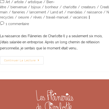
Art
/
artiste
/
artistique
/
Bien-
être
/
bienvenue
/
bijoux
/
bonheur
/
charlotte
/
createurs
/
Creat
main
/
flaneries
/
lancement
/
Land art
/
mandalas
/
naissance
/
N
recycles
/
oeuvre
/
rêves
/
travail-manuel
/
vacances
1 commentaire
La naissance des Flâneries de Charlotte Il y a seulement six mois,
j'étais salariée en entreprise. Après un long chemin de réflexion
personnelle, je sentais que le moment était venu…
Continuer La Lecture