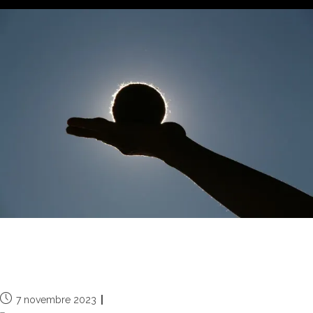
Landart06 devient Les Flâneries de
Charlotte
7 novembre 2023