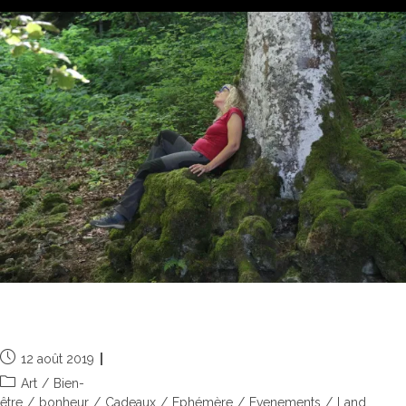
Esprit de vacances
12 août 2019
Art
/
Bien-
être
/
bonheur
/
Cadeaux
/
Ephémère
/
Evenements
/
Land