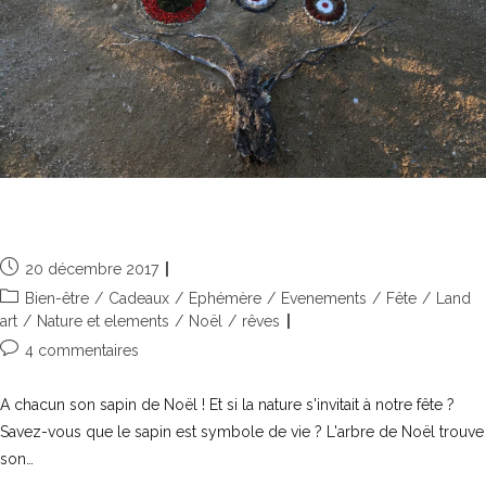
La nature fête Noël
20 décembre 2017
Bien-être
/
Cadeaux
/
Ephémère
/
Evenements
/
Fête
/
Land
art
/
Nature et elements
/
Noël
/
rêves
4 commentaires
A chacun son sapin de Noël ! Et si la nature s'invitait à notre fête ?
Savez-vous que le sapin est symbole de vie ? L'arbre de Noël trouve
son…