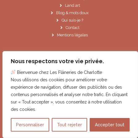
Land art
Blog & mots doux
Qui suis-je ?
Contact
Mentions légales
Informations
Nous respectons votre vie privée.
Bienvenue chez Les Flâneries de Charlotte
Le Cannet (06)
Nous utilisons des cookies pour améliorer votre
contact@lesflaneriesdecharlotte.fr
expérience de navigation, diffuser des publicités ou des
contenus personnalisés et analyser notre trafic. En cliquant
Droits images et illustrations
sur « Tout accepter », vous consentez à notre utilisation
Tous les éléments de ce site, et en particulier les images et
des cookies.
illustrations, sont la propriété de Mireille Delcey.
Contactez-moi
pour toute utilisation.
Personnaliser
Tout rejeter
Accepter tout