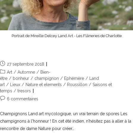
Portrait de Mireille Delcey Land Art - Les Flâneries de Charlotte
Coup de chapeau aux champignons
27 septembre 2018
Art
/
Automne
/
Bien-
être
/
bonheur
/
champignon
/
Ephémère
/
Land
art
/
Lieux
/
Nature et elements
/
Roussillon
/
Saisons et
temps
/
tresors
6 commentaires
Champignons Land art mycologique, un vrai terrain de spores Les
champignons à l'honneur ! En cet été indien, n’hésitez pas à aller à la
rencontre de dame Nature pour créer…