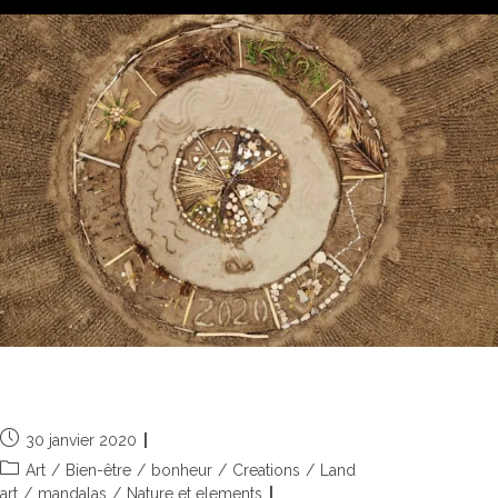
2020, les années s’égrainent
30 janvier 2020
Art
/
Bien-être
/
bonheur
/
Creations
/
Land
art
/
mandalas
/
Nature et elements