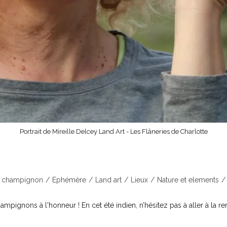
Portrait de Mireille Delcey Land Art - Les Flâneries de Charlotte
champignon
/
Ephémère
/
Land art
/
Lieux
/
Nature et elements
/
pignons à l'honneur ! En cet été indien, n’hésitez pas à aller à la 