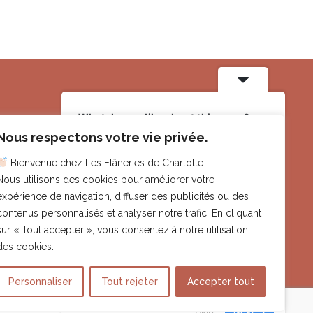
Informations
What do you like about this page?
Nous respectons votre vie privée.
Le Cannet (06)
tiques
Bienvenue chez Les Flâneries de Charlotte
contact@lesflaneriesdecharlotte.fr
Nous utilisons des cookies pour améliorer votre
oux
Droits images et illustrations
expérience de navigation, diffuser des publicités ou des
Tous les éléments de ce site, et en particulier les
contenus personnalisés et analyser notre trafic. En cliquant
images et illustrations, sont la propriété de
sur « Tout accepter », vous consentez à notre utilisation
Mireille Delcey.
Contactez-moi
pour toute
es
des cookies.
utilisation.
0 / 400
Personnaliser
Tout rejeter
Accepter tout
Skip
Next