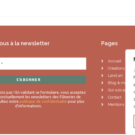
us à la newsletter
Pages
Accueil
Créations artis
Land art
Blog & mots d
Qui suis-je ?
s pas ! En validant ce formulaire, vous acceptez
onctuellement les newsletters des Flâneries de
Contact
ltez notre
politique de confidentialité
pour plus
Mentions légal
d’informations.