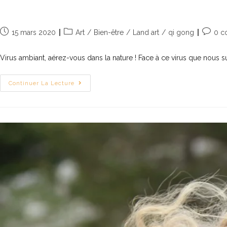
La nature, un virus bienveillant en t
15 mars 2020
Art
/
Bien-être
/
Land art
/
qi gong
0 c
Virus ambiant, aérez-vous dans la nature ! Face à ce virus que nous 
Continuer La Lecture