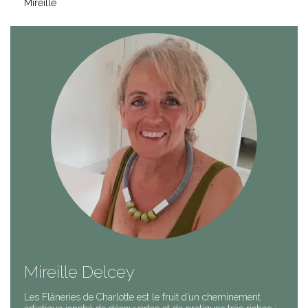
Mireille
Mireille Delcey
Les Flâneries de Charlotte est le fruit d’un cheminement