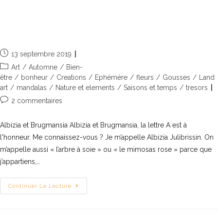
Albizia et Brugmansia, la lettre A est
à l’honneur
13 septembre 2019
Art
/
Automne
/
Bien-
être
/
bonheur
/
Creations
/
Ephémère
/
fleurs
/
Gousses
/
Land
art
/
mandalas
/
Nature et elements
/
Saisons et temps
/
tresors
2 commentaires
Albizia et Brugmansia Albizia et Brugmansia, la lettre A est à
l'honneur. Me connaissez-vous ? Je m’appelle Albizia Julibrissin. On
m’appelle aussi « l’arbre à soie » ou « le mimosas rose » parce que
j’appartiens,…
Continuer La Lecture