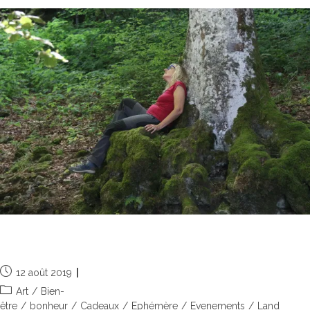
Esprit de vacances
12 août 2019
Art
/
Bien-
être
/
bonheur
/
Cadeaux
/
Ephémère
/
Evenements
/
Land