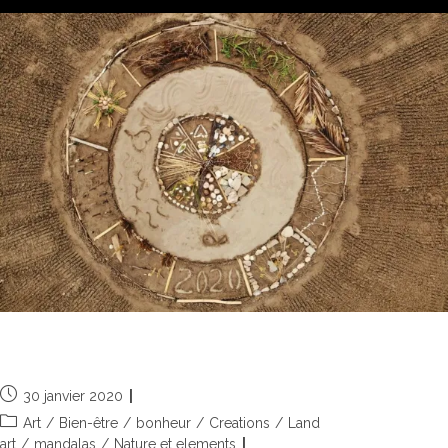
2020, les années s’égrainent
30 janvier 2020
Art
/
Bien-être
/
bonheur
/
Creations
/
Land
art
/
mandalas
/
Nature et elements