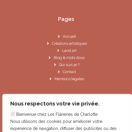
Pages
Accueil
Créations artistiques
Land art
Blog & mots doux
Qui suis-je ?
Contact
Mentions légales
Informations
Nous respectons votre vie privée.
Bienvenue chez Les Flâneries de Charlotte
Le Cannet (06)
Nous utilisons des cookies pour améliorer votre
contact@lesflaneriesdecharlotte.fr
expérience de navigation, diffuser des publicités ou des