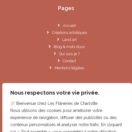
Pages
Accueil
Créations artistiques
Land art
Blog & mots doux
Qui suis-je ?
Contact
Mentions légales
Informations
Nous respectons votre vie privée.
Bienvenue chez Les Flâneries de Charlotte
Le Cannet (06)
Nous utilisons des cookies pour améliorer votre
contact@lesflaneriesdecharlotte.fr
expérience de navigation, diffuser des publicités ou des
contenus personnalisés et analyser notre trafic. En cliquant
Droits images et illustrations
sur « Tout accepter », vous consentez à notre utilisation