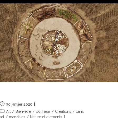
2020, les années s’égrainent
30 janvier 2020
Art
/
Bien-être
/
bonheur
/
Creations
/
Land
art
/
mandalas
/
Nature et elements