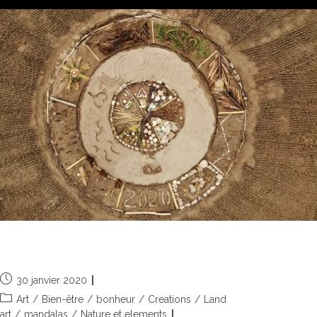
2020, les années s’égrainent
30 janvier 2020
Art
/
Bien-être
/
bonheur
/
Creations
/
Land
art
/
mandalas
/
Nature et elements