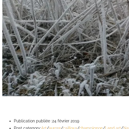
Givre et Nature, un duo enchanteur
Publication publiée :
24 février 2019
Post category:
Art
/
aurore
/
cailloux
/
champignon
/
Land art
/
Na