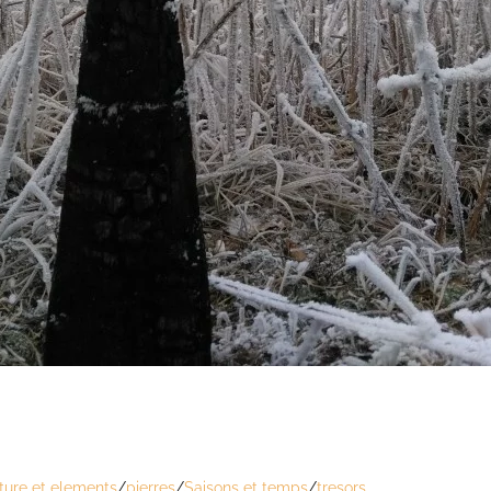
ture et elements
/
pierres
/
Saisons et temps
/
tresors