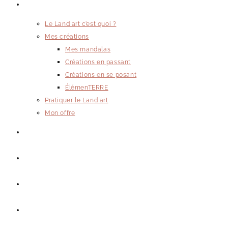
Land art
Le Land art c’est quoi ?
Mes créations
Mes mandalas
Créations en passant
Créations en se posant
ÉlémenTERRE
Pratiquer le Land art
Mon offre
Blog & mots doux
Qui suis-je ?
Contact
Toggle website search