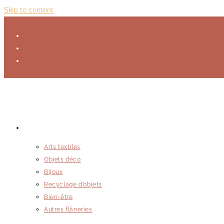
Skip to content
Créations artistiques
Arts textiles
Objets déco
Bijoux
Recyclage d’objets
Bien-être
Autres flâneries