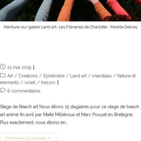
Peinture-sur-galets Land art- Les Flâneries de Charlotte - Mirelle Delcey
Beach art, land art sur les plages de
Cornouailles
21 mai 2019
Art
/
Creations
/
Ephémère
/
Land art
/
mandalas
/
Nature et
elements
/
soleil
/
tresors
6 commentaires
Stage de Beach art Nous étions 15 stagiaires pour ce stage de beach
art animé fin avril par Maïté Milliéroux et Marc Pouyet en Bretagne.
Plus exactement, nous étions en…
Continuer La Lecture