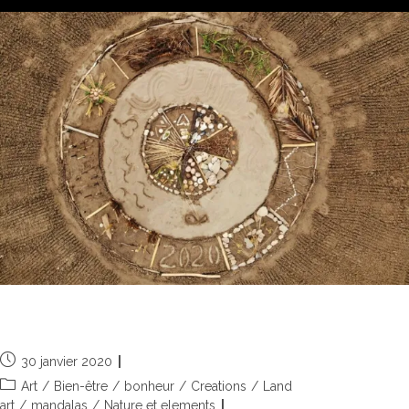
2020, les années s’égrainent
30 janvier 2020
Art
/
Bien-être
/
bonheur
/
Creations
/
Land
art
/
mandalas
/
Nature et elements