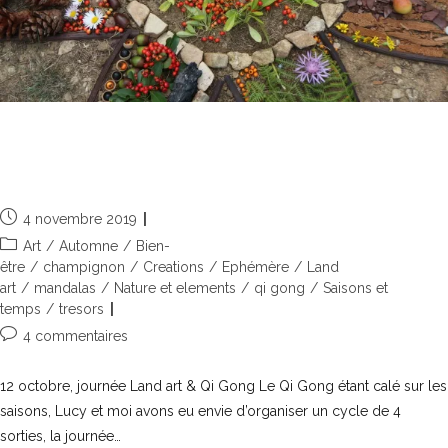
Journée Land art & Qi Gong du 12
octobre 2019
4 novembre 2019
Art
/
Automne
/
Bien-
être
/
champignon
/
Creations
/
Ephémère
/
Land
art
/
mandalas
/
Nature et elements
/
qi gong
/
Saisons et
temps
/
tresors
4 commentaires
12 octobre, journée Land art & Qi Gong Le Qi Gong étant calé sur les
saisons, Lucy et moi avons eu envie d’organiser un cycle de 4
sorties, la journée…