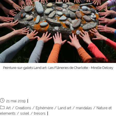
Peinture-sur-galets Land art- Les Flâneries de Charlotte - Mirelle Delcey
Beach art, land art sur les plages de
Cornouailles
21 mai 2019
Art
/
Creations
/
Ephémère
/
Land art
/
mandalas
/
Nature et
elements
/
soleil
/
tresors