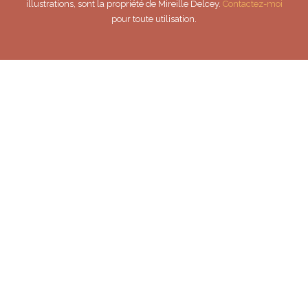
illustrations, sont la propriété de Mireille Delcey.
Contactez-moi
pour toute utilisation.