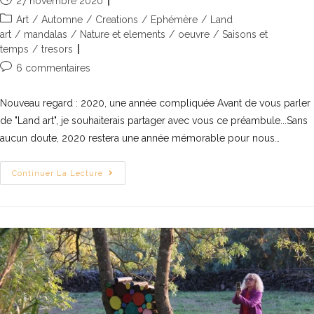
27 novembre 2020
Art
/
Automne
/
Creations
/
Ephémère
/
Land
art
/
mandalas
/
Nature et elements
/
oeuvre
/
Saisons et
temps
/
tresors
6 commentaires
Nouveau regard : 2020, une année compliquée​ Avant de vous parler
de "Land art", je souhaiterais partager avec vous ce préambule...Sans
aucun doute, 2020 restera une année mémorable pour nous…
Continuer La Lecture