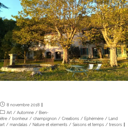
Créativité land art à la Fraissinède
8 novembre 2018
Art
/
Automne
/
Bien-
être
/
bonheur
/
champignon
/
Creations
/
Ephémère
/
Land
art
/
mandalas
/
Nature et elements
/
Saisons et temps
/
tresors