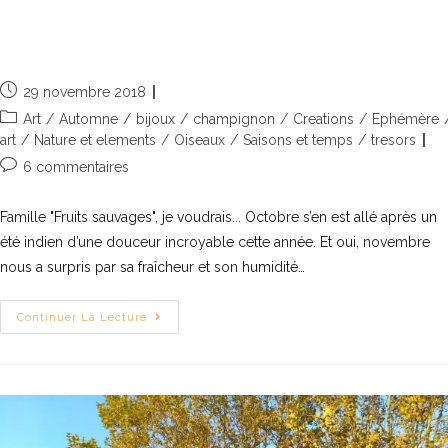
Fruits sauvages, de vrais trésors pour
le land art
29 novembre 2018
Art
/
Automne
/
bijoux
/
champignon
/
Creations
/
Ephémère
art
/
Nature et elements
/
Oiseaux
/
Saisons et temps
/
tresors
6 commentaires
Famille "Fruits sauvages", je voudrais... Octobre s’en est allé après un
été indien d’une douceur incroyable cette année. Et oui, novembre
nous a surpris par sa fraîcheur et son humidité…
Continuer La Lecture