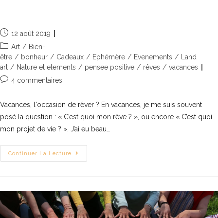
Esprit de vacances
12 août 2019
Art
/
Bien-
être
/
bonheur
/
Cadeaux
/
Ephémère
/
Evenements
/
Land
art
/
Nature et elements
/
pensee positive
/
rêves
/
vacances
4 commentaires
Vacances, l'occasion de rêver ? En vacances, je me suis souvent
posé la question : « C’est quoi mon rêve ? », ou encore « C’est quoi
mon projet de vie ? ». J’ai eu beau…
Continuer La Lecture