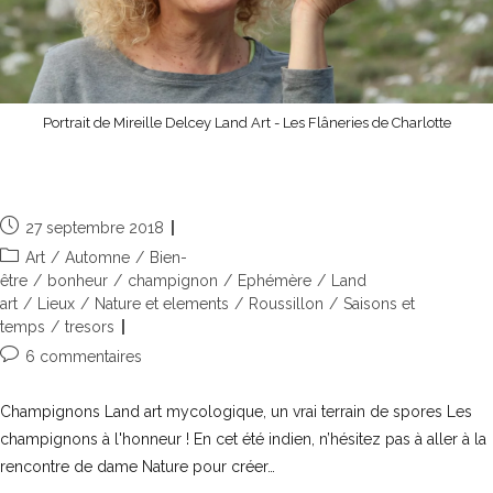
Portrait de Mireille Delcey Land Art - Les Flâneries de Charlotte
Coup de chapeau aux champignons
27 septembre 2018
Art
/
Automne
/
Bien-
être
/
bonheur
/
champignon
/
Ephémère
/
Land
art
/
Lieux
/
Nature et elements
/
Roussillon
/
Saisons et
temps
/
tresors
6 commentaires
Champignons Land art mycologique, un vrai terrain de spores Les
champignons à l'honneur ! En cet été indien, n’hésitez pas à aller à la
rencontre de dame Nature pour créer…