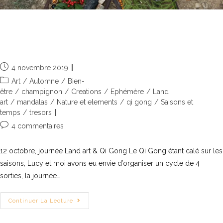
Journée Land art & Qi Gong du 12
octobre 2019
4 novembre 2019
Art
/
Automne
/
Bien-
être
/
champignon
/
Creations
/
Ephémère
/
Land
art
/
mandalas
/
Nature et elements
/
qi gong
/
Saisons et
temps
/
tresors
4 commentaires
12 octobre, journée Land art & Qi Gong Le Qi Gong étant calé sur les
saisons, Lucy et moi avons eu envie d’organiser un cycle de 4
sorties, la journée…
Continuer La Lecture