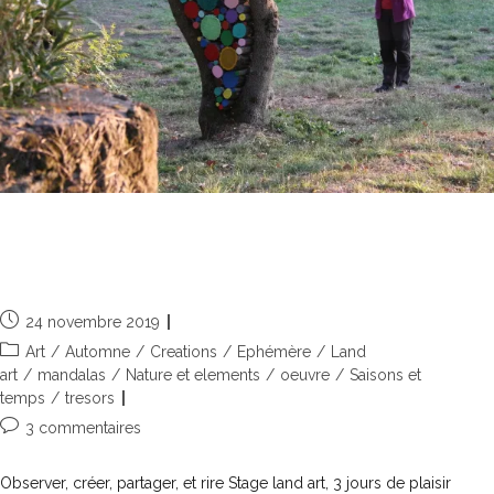
Créer ensemble à la Fraissinède
dans les Corbières
24 novembre 2019
Art
/
Automne
/
Creations
/
Ephémère
/
Land
art
/
mandalas
/
Nature et elements
/
oeuvre
/
Saisons et
temps
/
tresors
3 commentaires
Observer, créer, partager, et rire Stage land art, 3 jours de plaisir