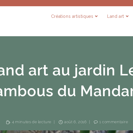
Créations artistiques
Land art
and art au jardin L
ambous du Mandar
4 minutes de lecture
août 6, 2016
1 commentaire