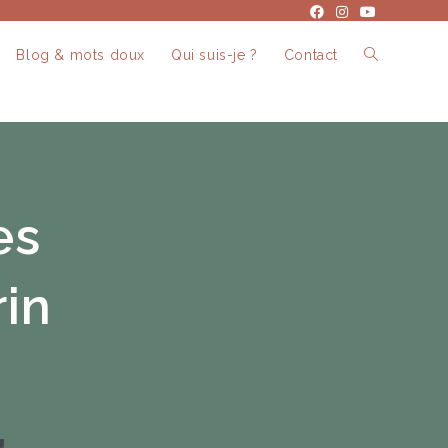
Blog & mots doux
Qui suis-je ?
Contact
es
in