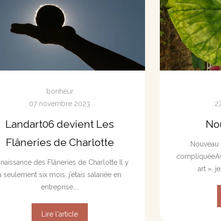
bonheur
07 novembre 2023
2
Landart06 devient Les
No
Flâneries de Charlotte
Nouveau 
compliquée​ A
 naissance des Flâneries de Charlotte Il y
art », j
a seulement six mois, j’étais salariée en
entreprise....
Lire l'article