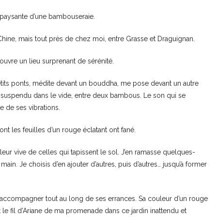
épaysante d’une bambouseraie.
Chine, mais tout près de chez moi, entre Grasse et Draguignan.
ouvre un lieu surprenant de sérénité.
etits ponts, médite devant un bouddha, me pose devant un autre
ong suspendu dans le vide, entre deux bambous. Le son qui se
 de ses vibrations.
nt les feuilles d’un rouge éclatant ont fané.
uleur vive de celles qui tapissent le sol. J’en ramasse quelques-
n. Je choisis d’en ajouter d’autres, puis d’autres… jusqu’à former
 à l’accompagner tout au long de ses errances. Sa couleur d’un rouge
t le fil d’Ariane de ma promenade dans ce jardin inattendu et