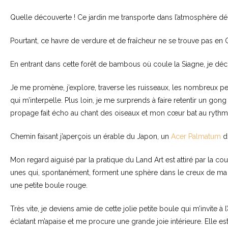
Quelle découverte ! Ce jardin me transporte dans l’atmosphère d
Pourtant, ce havre de verdure et de fraîcheur ne se trouve pas en 
En entrant dans cette forêt de bambous où coule la Siagne, je déc
Je me promène, j’explore, traverse les ruisseaux, les nombreux p
qui m’interpelle. Plus loin, je me surprends à faire retentir un g
propage fait écho au chant des oiseaux et mon cœur bat au rythme
Chemin faisant j’aperçois un érable du Japon, un
Acer Palmatum
do
Mon regard aiguisé par la pratique du Land Art est attiré par la co
unes qui, spontanément, forment une sphère dans le creux de ma mai
une petite boule rouge.
Très vite, je deviens amie de cette jolie petite boule qui m’invite
éclatant m’apaise et me procure une grande joie intérieure. Elle es