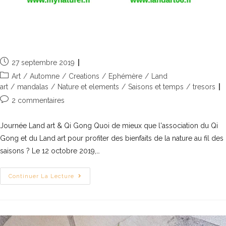
Journée Land art & Qi Gong
27 septembre 2019
Art
/
Automne
/
Creations
/
Ephémère
/
Land
art
/
mandalas
/
Nature et elements
/
Saisons et temps
/
tresors
2 commentaires
Journée Land art & Qi Gong Quoi de mieux que l'association du Qi
Gong et du Land art pour profiter des bienfaits de la nature au fil des
saisons ? Le 12 octobre 2019,…
Continuer La Lecture