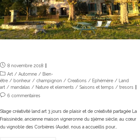
Créativité land art à la Fraissinède
8 novembre 2018
Art
/
Automne
/
Bien-
être
/
bonheur
/
champignon
/
Creations
/
Ephémère
/
Land
art
/
mandalas
/
Nature et elements
/
Saisons et temps
/
tresors
6 commentaires
Stage créativité land art 3 jours de plaisir et de créativité partagée La
Fraissinède, ancienne maison vigneronne du 19ème siècle, au cœur
du vignoble des Corbières (Aude), nous a accueillis pour…