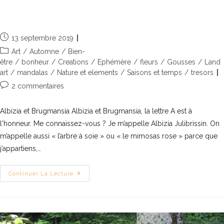
à l’honneur
13 septembre 2019
Art
/
Automne
/
Bien-
être
/
bonheur
/
Creations
/
Ephémère
/
fleurs
/
Gousses
/
Land
art
/
mandalas
/
Nature et elements
/
Saisons et temps
/
tresors
2 commentaires
Albizia et Brugmansia Albizia et Brugmansia, la lettre A est à
l'honneur. Me connaissez-vous ? Je m’appelle Albizia Julibrissin. On
m’appelle aussi « l’arbre à soie » ou « le mimosas rose » parce que
j’appartiens,…
Continuer La Lecture