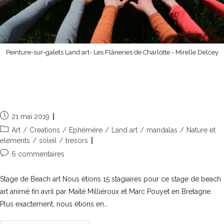
Peinture-sur-galets Land art- Les Flâneries de Charlotte - Mirelle Delcey
Beach art, land art sur les plages de
Cornouailles
21 mai 2019
Art
/
Creations
/
Ephémère
/
Land art
/
mandalas
/
Nature et
elements
/
soleil
/
tresors
6 commentaires
Stage de Beach art Nous étions 15 stagiaires pour ce stage de beach
art animé fin avril par Maïté Milliéroux et Marc Pouyet en Bretagne.
Plus exactement, nous étions en…