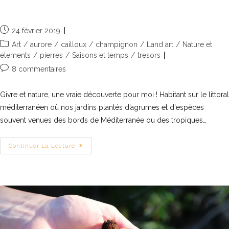
Givre et Nature, un duo enchanteur
24 février 2019
Art
/
aurore
/
cailloux
/
champignon
/
Land art
/
Nature et
elements
/
pierres
/
Saisons et temps
/
tresors
8 commentaires
Givre et nature, une vraie découverte pour moi ! Habitant sur le littoral
méditerranéen où nos jardins plantés d’agrumes et d'espèces
souvent venues des bords de Méditerranée ou des tropiques…
Continuer La Lecture