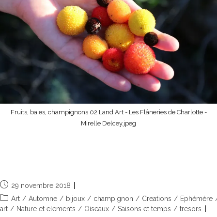
Fruits, baies, champignons 02 Land Art - Les Flâneries de Charlotte -
Mirelle Delcey.jpeg
Fruits sauvages, de vrais trésors pour
le land art
29 novembre 2018
Art
/
Automne
/
bijoux
/
champignon
/
Creations
/
Ephémère
art
/
Nature et elements
/
Oiseaux
/
Saisons et temps
/
tresors