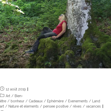
Esprit de vacances
12 août 2019
Art
/
Bien-
être
/
bonheur
/
Cadeaux
/
Ephémère
/
Evenements
/
Land
art
/
Nature et elements
/
pensee positive
/
rêves
/
vacances